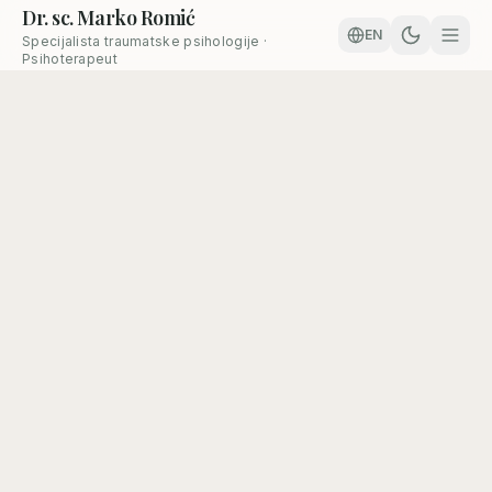
Dr. sc. Marko Romić
EN
Specijalista traumatske psihologije ·
Psihoterapeut