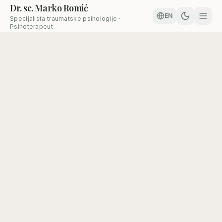
Dr. sc. Marko Romić
EN
Specijalista traumatske psihologije ·
Psihoterapeut